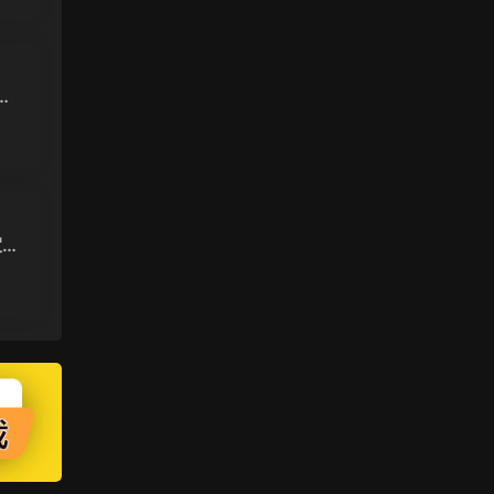
最
封禁
定文
+