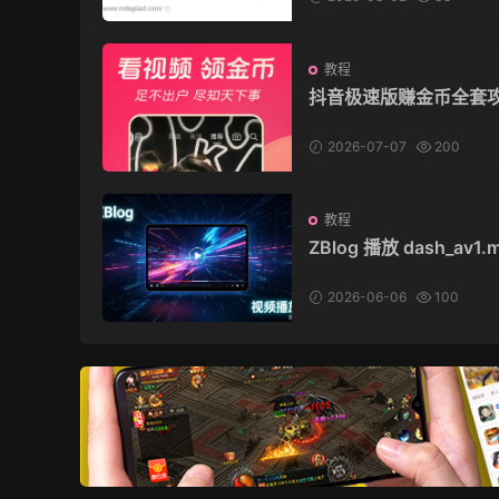
教程
抖音极速版赚金币全套
（10000 金币 = 1 元
不封号，稳定提收益）
2026-07-07
200
教程
ZBlog 播放 dash_av1.
（DASH 协议 AV1 编
频完整方案
2026-06-06
100