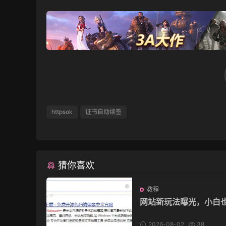
httpsok
证书自动续签
猜你喜欢
教程
网站新玩法曝光，小白
入过3W+！可能会得罪
的人
2026-08-02
38