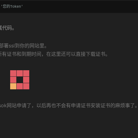
s '您的Token'
属代码。
署ssl到你的网站里。
上的所有证书和到期时间，在这里还可以直接下载证书。
psok网站申请了，以后再也不会有申请证书安装证书的麻烦事了