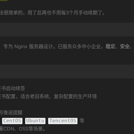
法很简单的，用了后再也不用每3个月手动续期了。
，专为 Nginx 服务器设计。已服务众多中小企业，
稳定
、
安全
证书自动续签
别证书配置，适合老旧系统、复杂配置的生产环境
号推送提醒
等
CentOS
Ubuntu
TencentOS
CDN、OSS等场景。