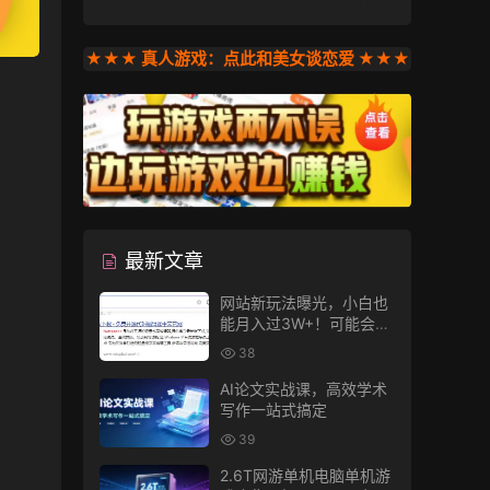
★★★ 真人游戏：点此和美女谈恋爱 ★★★
最新文章
网站新玩法曝光，小白也
能月入过3W+！可能会得
罪收费的人
38
AI论文实战课，高效学术
写作一站式搞定
39
2.6T网游单机电脑单机游