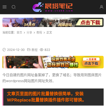
当前位置：
首页
分享
教程
正文
wordpress网站如何批量更换图片
2024-12-30
教程
822
今日自建的图片网址备案掉了，更换了域名；导致用到图床图片
的wordpress网站图片网址失效、
文章页里面的图片批量替换很简单，安装
WPReplace批量替换插件
插件即可替换。