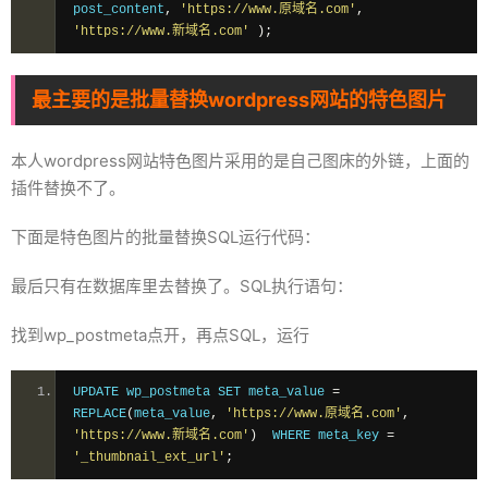
post_content
,
'https://www.原域名.com'
,
'https://www.新域名.com'
);
最主要的是批量替换wordpress网站的特色图片
本人wordpress网站特色图片采用的是自己图床的外链，上面的
插件替换不了。
下面是特色图片的批量替换SQL运行代码：
最后只有在数据库里去替换了。SQL执行语句：
找到wp_postmeta点开，再点SQL，运行
UPDATE wp_postmeta SET meta_value 
=
REPLACE
(
meta_value
,
'https://www.原域名.com'
,
'https://www.新域名.com'
)
  WHERE meta_key 
=
'_thumbnail_ext_url'
;