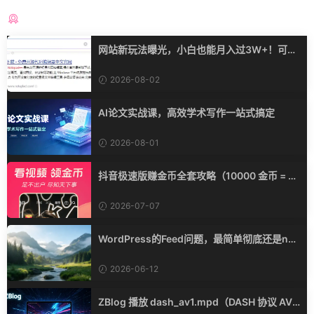
猜你喜欢
网站新玩法曝光，小白也能月入过3W+！可能
会得罪收费的人
2026-08-02
AI论文实战课，高效学术写作一站式搞定
2026-08-01
抖音极速版赚金币全套攻略（10000 金币 = 1
元，合规不封号，稳定提收益）
2026-07-07
WordPress的Feed问题，最简单彻底还是ngi
nx直接封禁
2026-06-12
ZBlog 播放 dash_av1.mpd（DASH 协议 AV1