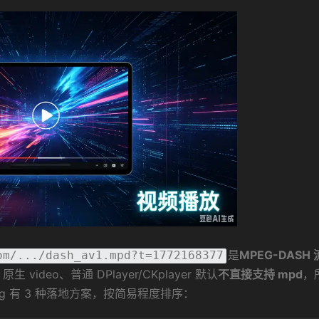
是
MPEG-DASH
om/.../dash_av1.mpd?t=1772168377
 video、普通 DPlayer/CKplayer 默认
不直接支持 mpd
，
g 有 3 种落地方案，按简易程度排序：