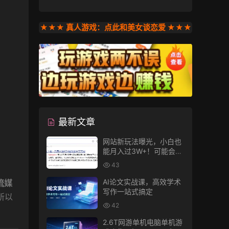
★★★ 真人游戏：点此和美女谈恋爱 ★★★
最新文章
网站新玩法曝光，小白也
能月入过3W+！可能会得
罪收费的人
43
AI论文实战课，高效学术
 流媒
写作一站式搞定
所以
42
2.6T网游单机电脑单机游