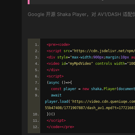
Google 开源 Shaka Player，对 AV1/DAS
<pre><code>
<script
src
=
"https://cdn.jsdelivr.net/npm
<div
style
=
"
max
-
width
:
900px
;
margin
:
10px
a
<video
id
=
"myMpdVideo"
controls
width
=
"10
</div>
<script>
(
async 
()=>{
const
 player 
=
new
 shaka
.
Player
(
documen
  await 
player
.
load
(
'https://video.cdn.queniuqe.co
55b47408/1771907887/dash_av1.mpd?t=1772168
})()
</script>
</code></pre>