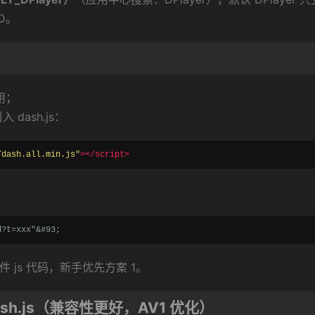
PD。
启用；
dash.js：
/dash.all.min.js"
></script>
d?t=xxx"&#93;
插件 js 代码，新手优先方案 1。
dash.js（兼容性更好，AV1 优化）