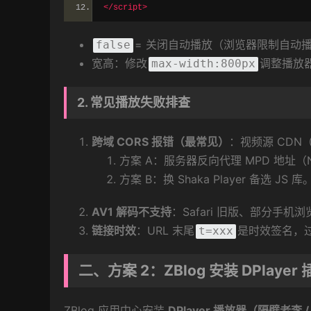
</script>
= 关闭自动播放（浏览器限制自动播放
false
宽高：修改
调整播放
max-width:800px
2. 常见播放失败排查
跨域 CORS 报错（最常见）
：视频源 CDN
方案 A：服务器反向代理 MPD 地址（Ng
方案 B：换 Shaka Player 备选 JS 库
AV1 解码不支持
：Safari 旧版、部分手机浏览器
链接时效
：URL 末尾
是时效签名，过
t=xxx
二、方案 2：ZBlog 安装 DPlaye
ZBlog 应用中心安装
DPlayer 播放器（隔壁老李 / 