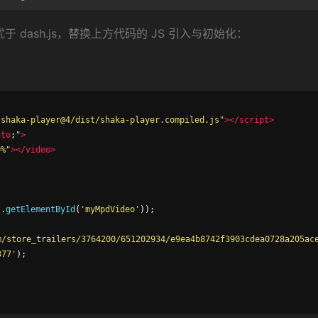
H 适配优于 dash.js，替换上方代码的 JS 引入与初始化：
/shaka-player@4/dist/shaka-player.compiled.js"
></script>
uto
;
"
>
0%"
></video>
t
.
getElementById
(
'myMpdVideo'
));
m/store_trailers/3764200/651202934/e9ea4b8742f3903cdea0728a205ac
377'
);