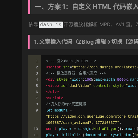
一、方案 1：自定义 HTML 代
依靠
开源播放器解析 MPD、AV1 流，
dash.js
1. 文章插入代码（ZBlog 编辑→切换【
<!-- 引入dash.js CDN -->
<script
src
=
"https://cdn.dashjs.org/latest
<!-- 播放器容器，自定义宽高 -->
<div
style
=
"
width
:
100
%;
max
-
width
:
800px
;
mar
<video
id
=
"dashVideo"
controls
style
=
"
widt
</div>
<script>
//填入你的mpd完整链接
let mpdUrl 
=
"https://video.cdn.queniuqe.com/store_trai
1907887/dash_av1.mpd?t=1772168377"
;
const
 player 
=
 dashjs
.
MediaPlayer
().
create
player
.
initialize
(
document
.
querySelector
(
"