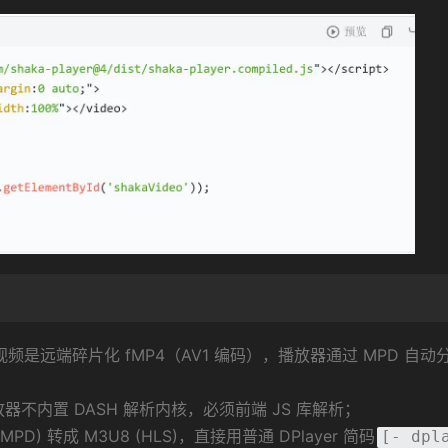
视频是远端碎片化 fMP4（AV1 编码），播放器通过 MPD 自动
器不内置 DASH 解析内核，必须前端 JS 库解析；
) 转成 M3U8 (HLS)，直接用普通 DPlayer 简码
[- dpl