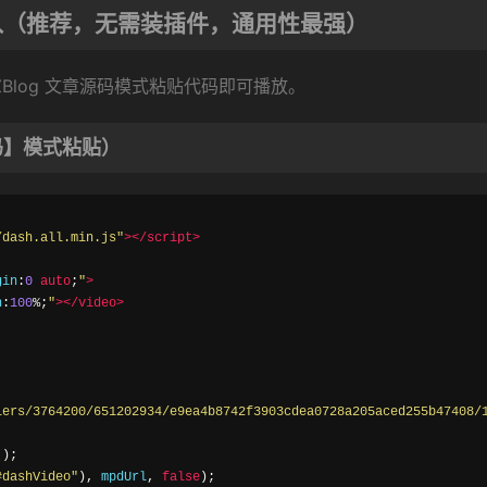
码嵌入（推荐，无需装插件，通用性最强）
ZBlog 文章源码模式粘贴代码即可播放。
源码】模式粘贴）
/dash.all.min.js"
></script>
gin
:
0
auto
;
"
>
h
:
100
%;
"
></video>
lers/3764200/651202934/e9ea4b8742f3903cdea0728a205aced255b47408/
();
#dashVideo"
),
 mpdUrl
,
false
);