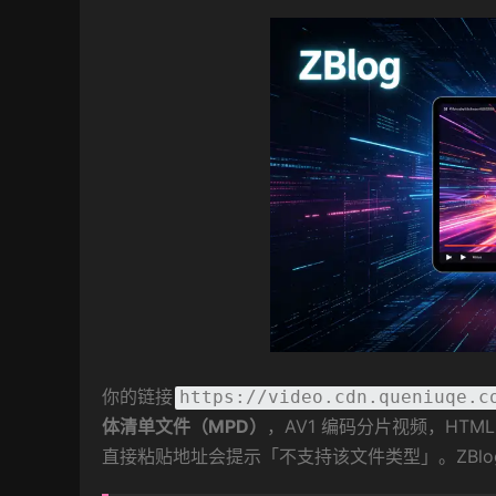
你的链接
https://video.cdn.queniuqe.c
体清单文件（MPD）
，AV1 编码分片视频，HTML 原生
直接粘贴地址会提示「不支持该文件类型」。ZBlo