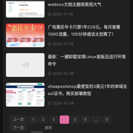
wedocs文档主题很美观大气
2024-11-16
广电惠民年卡只要1年228元，每月套餐
100G流量，100分钟通话太划算了！
2024-11-02
最新：一键卸载宝塔Linux面板及运行环境
命令
2024-10-26
cheapsslshop最便宜的3美元1年的单域名
ssl证书，购买部署教程
2024-10-18
上一页
1
2
3
4
5
6
...
9
下一页
跳转