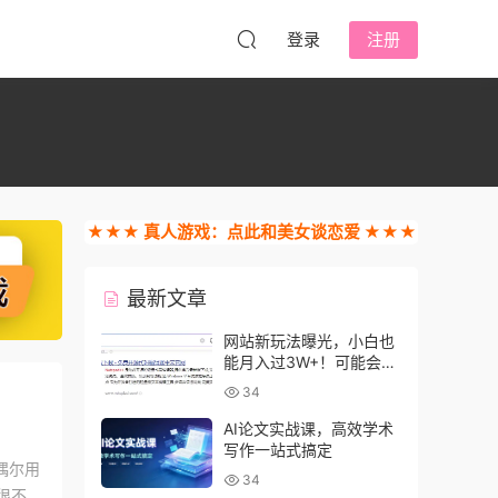
登录
注册
★★★ 真人游戏：点此和美女谈恋爱 ★★★
最新文章
网站新玩法曝光，小白也
能月入过3W+！可能会得
罪收费的人
34
AI论文实战课，高效学术
写作一站式搞定
偶尔用
34
很不