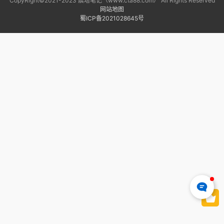
CopyRight©2021-2023 晨塔笔记（www.cta88.com） All Rights Reserved
网站地图
蜀ICP备2021028645号