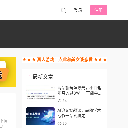
登录
注册
★★★ 真人游戏：点此和美女谈恋爱 ★★★
最新文章
网站新玩法曝光，小白也
能月入过3W+！可能会得
罪收费的人
34
AI论文实战课，高效学术
写作一站式搞定
，不同
35
常，