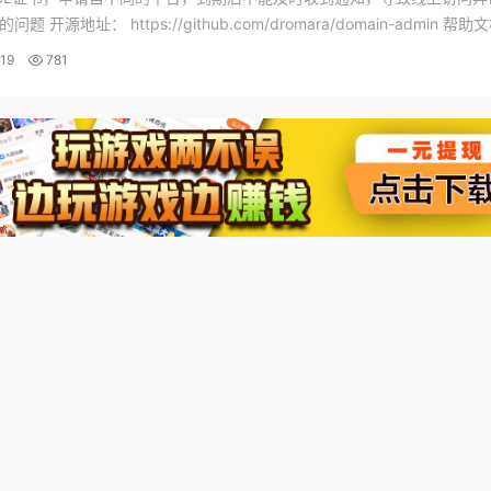
题 开源地址： https://github.com/dromara/domain-admin 帮助
main-admin.readthedocs.i...
19
781