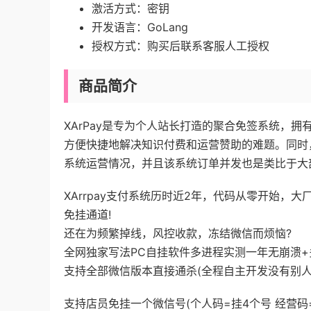
激活方式：
密钥
开发语言：
GoLang
授权方式：
购买后联系客服人工授权
商品简介
XArPay是专为个人站长打造的聚合免签系统，
方便快捷地解决知识付费和运营赞助的难题。同时
系统运营情况，并且该系统订单并发也是类比于大
XArrpay支付系统历时近2年，代码从零开始，
免挂通道!
还在为频繁掉线，风控收款，冻结微信而烦恼?
全网独家写法PC自挂软件多进程实测一年无崩溃+
支持全部微信版本直接通杀(全程自主开发没有别人
支持店员免挂一个微信号(个人码=挂4个号 经营码