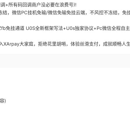
调+所有码回调商户没必要在浪费号)!
零冻结，微信PC挂机免输/微信免输免挂云端，不风控不冻结，免
fb免挂通道 U0S全新框架写法+U0s独家协议+Pc微信全程自
XArpay大家庭，拒绝花里胡哨，体验丝滑支付，成就顺畅人
容)