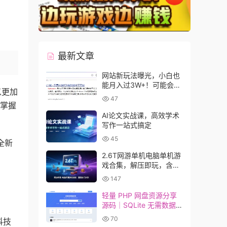
最新文章
网站新玩法曝光，小白也
能月入过3W+！可能会得
以更加
罪收费的人
47
地掌握
AI论文实战课，高效学术
写作一站式搞定
45
全新
2.6T网游单机电脑单机游
戏合集，解压即玩，含百
款热门大作｜免费下载
147
，
轻量 PHP 网盘资源分享
源码｜SQLite 无需数据
库，开箱即用网盘资源站
70
科技
程序